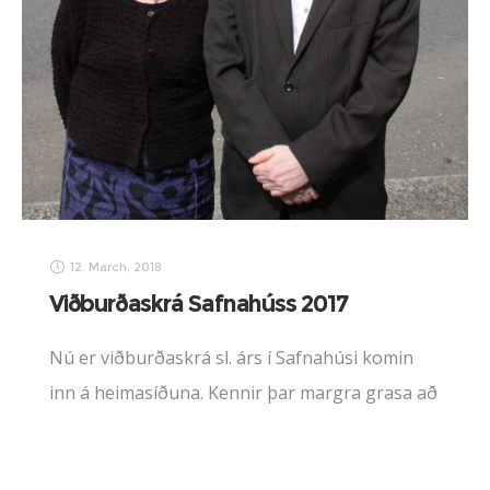
12. March, 2018
Viðburðaskrá Safnahúss 2017
Nú er viðburðaskrá sl. árs í Safnahúsi komin
inn á heimasíðuna. Kennir þar margra grasa að
vanda, sjá nánar hér vidburdir-safnahuss-2017