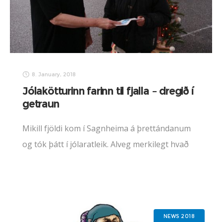
8. January, 2018
Jólakötturinn farinn til fjalla – dregið í
getraun
Mikill fjöldi kom í Sagnheima á þrettándanum
og tók þátt í jólaratleik. Alveg merkilegt hvað
jólakötturinn er duglegur að flækjast í alls
konar vandræði! Bestu þakkir til allra sem
aðstoðuðu
NEWS 2018