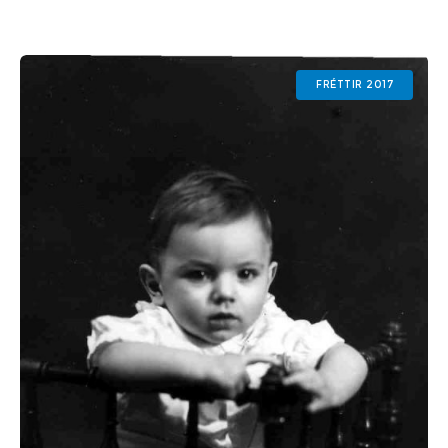
Ónafnkenndar myndir úr safni Kjartans
Guðmundssonar. kl. 15:30 Sagnheimar: Stóllinn
hans Kjartans – opnun sýningar í Pálsstofu.
FRÉTTIR 2017
Hvers