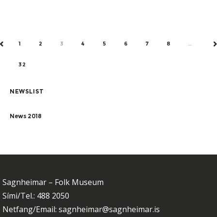
Fimmtudaginn 2. nóvember, kl. 15:30 opnar í
Pálsstofu sýningin
1
2
3
4
5
6
7
8
…
PREV
N
32
NEWSLIST
News 2018
Sagnheimar – Folk Museum
Sími/Tel.: 488 2050
Netfang/Email: sagnheimar@sagnheimar.is