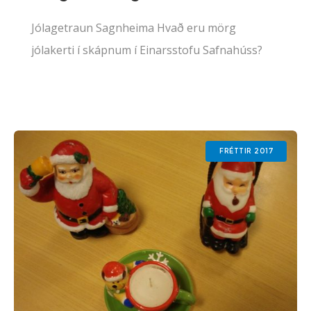
Jólagetraun Sagnheima Hvað eru mörg
jólakerti í skápnum í Einarsstofu Safnahúss?
Giskaðu á fjöldann og skrifaðu á blað ásamt
nafni þínu og símanúmeri og settu í kassann í
Einarsstofu. Dregið
FRÉTTIR 2017