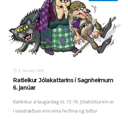
3. January, 2018
Ratleikur Jólakattarins í Sagnheimum
6. janúar
Ratleikur á laugardag kl. 13-16. Jólakötturinn er
í vandræðum enn eina ferðina og biður
forvitna krakka um að hjálpa sér að finna