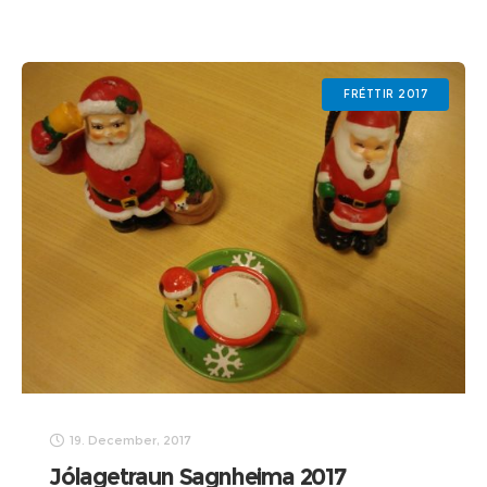
nokkra gagnlega hluti fyrir hann og
fjölskylduna, Grýlu,
FRÉTTIR 2017
19. December, 2017
Jólagetraun Sagnheima 2017