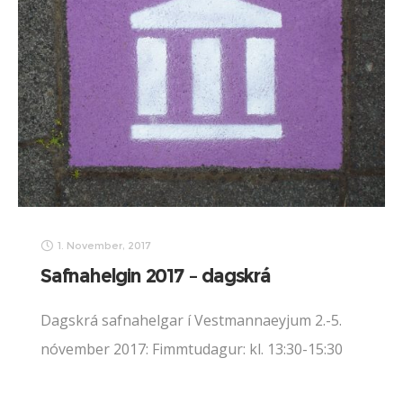
1. November, 2017
Safnahelgin 2017 – dagskrá
Dagskrá safnahelgar í Vestmannaeyjum 2.-5.
nóvember 2017: Fimmtudagur: kl. 13:30-15:30
Safnahús: Ljósmyndadagur Safnahúss: