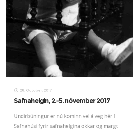
28. October, 2017
Safnahelgin, 2.-5. nóvember 2017
Undirbúningur er nú kominn vel á veg hér í
Safnahúsi fyrir safnahelgina okkar og margt
spennandi í boði á báðum hæðum.