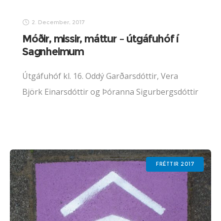
2. December, 2017
Móðir, missir, máttur – útgáfuhóf í
Sagnheimum
Útgáfuhóf kl. 16. Oddý Garðarsdóttir, Vera
Björk Einarsdóttir og Þóranna Sigurbergsdóttir
kynna og lesa úr nýútkominni bók sinni Móðir,
missir, máttur.
FRÉTTIR 2017