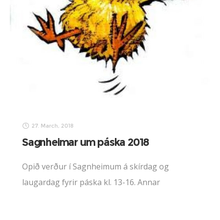
27. March, 2018
Sagnheimar um páska 2018
Opið verður í Sagnheimum á skírdag og
laugardag fyrir páska kl. 13-16. Annar
opnunartími eftir samkomulagi. Gleðilega
páska!