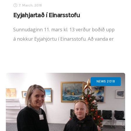
7. March, 2018
Eyjahjartað í Einarsstofu
Sunnudaginn 11. mars kl. 13 verður boðið upp
á nokkur Eyjahjörtu í Einarsstofu. Að vanda er
óhætt að lofa bæði hlátri og jafnvel gráti – en
fyrst og fremst góðri
NEWS 2018