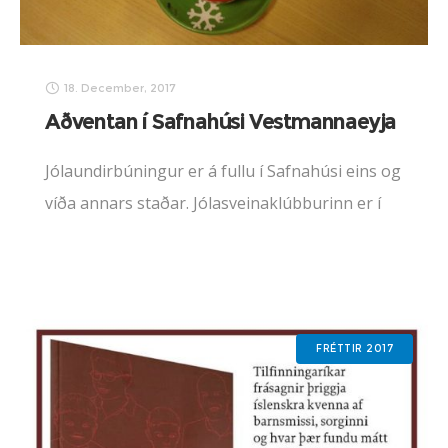
18. December, 2017
Aðventan í Safnahúsi Vestmannaeyja
Jólaundirbúningur er á fullu í Safnahúsi eins og
víða annars staðar. Jólasveinaklúbburinn er í
gangi á bókasafninu fyrir duglega lestrarhesta,
uppskeruhátíð 21. desember. Einarsstofa er
orðin mjög jólaleg, jólatréð skreytt,
FRÉTTIR 2017