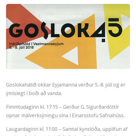
Goslokahátíð okkar Eyjamanna verður 5.-8. júlí og er
ýmislegt í boði að vanda.
Fimmtudaginn kl. 17:15 – Gerður G. Sigurðardóttir
opnar málverksýningu sína í Einarsstofu Safnahúss.
Laugardaginn kl. 11:00 – Samtal kynslóða, upplifun af