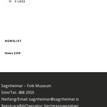
0
LIKES
NEWSLIST
News 2018
Sagnheimar – Folk Museum
Sími/Tel.: 488 2050
Netfang/Email: sagnheimar@sagnheimar.is
Rekstraraðili/Operator: Vestmannaeyjabær