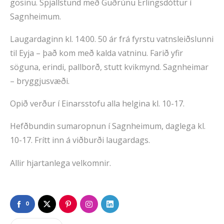
gosinu. Spjallstund með Guðrúnu Erlingsdóttur í
Sagnheimum.
Laugardaginn kl. 14:00. 50 ár frá fyrstu vatnsleiðslunni
til Eyja – það kom með kalda vatninu. Farið yfir
söguna, erindi, pallborð, stutt kvikmynd. Sagnheimar
– bryggjusvæði.
Opið verður í Einarsstofu alla helgina kl. 10-17.
Hefðbundin sumaropnun í Sagnheimum, daglega kl.
10-17. Frítt inn á viðburði laugardags.
Allir hjartanlega velkomnir.
0