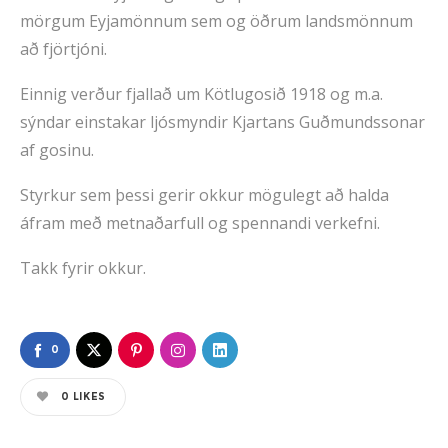
mörgum Eyjamönnum sem og öðrum landsmönnum
að fjörtjóni.
Einnig verður fjallað um Kötlugosið 1918 og m.a.
sýndar einstakar ljósmyndir Kjartans Guðmundssonar
af gosinu.
Styrkur sem þessi gerir okkur mögulegt að halda
áfram með metnaðarfull og spennandi verkefni.
Takk fyrir okkur.
0
0
LIKES