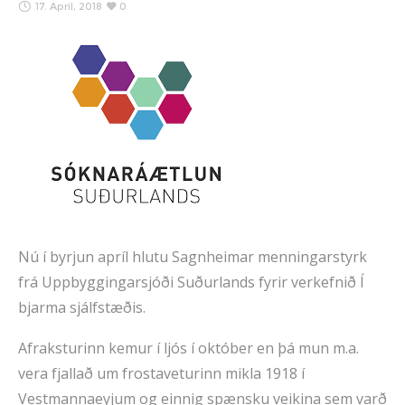
17. April, 2018
0
Nú í byrjun apríl hlutu Sagnheimar menningarstyrk
frá Uppbyggingarsjóði Suðurlands fyrir verkefnið Í
bjarma sjálfstæðis.
Afraksturinn kemur í ljós í október en þá mun m.a.
vera fjallað um frostaveturinn mikla 1918 í
Vestmannaeyjum og einnig spænsku veikina sem varð