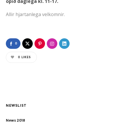
opið daglega kl. 11-17.
Allir hjartanlega velkomnir.
0
0
LIKES
NEWSLIST
News 2018