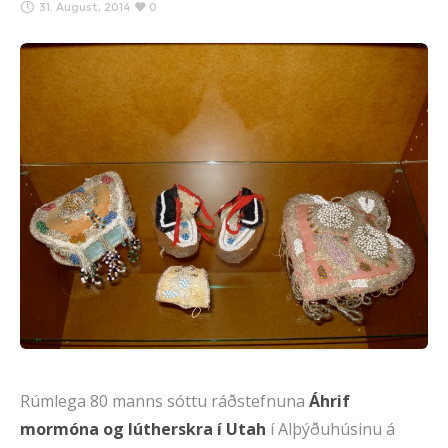
31. August, 2014
0
Rúmlega 80 manns sóttu ráðstefnuna
Áhrif
mormóna og lútherskra í Utah
í Alþýðuhúsinu á