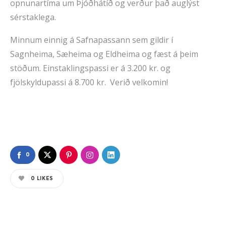
opnunartíma um Þjóðhátíð og verður það auglýst
sérstaklega.
Minnum einnig á Safnapassann sem gildir í
Sagnheima, Sæheima og Eldheima og fæst á þeim
stöðum. Einstaklingspassi er á 3.200 kr. og
fjölskyldupassi á 8.700 kr. Verið velkomin!
0
0
LIKES