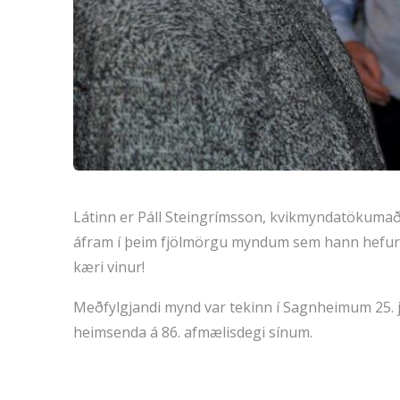
Látinn er Páll Steingrímsson, kvikmyndatökumaður
áfram í þeim fjölmörgu myndum sem hann hefur g
kæri vinur!
Meðfylgjandi mynd var tekinn í Sagnheimum 25. jú
heimsenda á 86. afmælisdegi sínum.