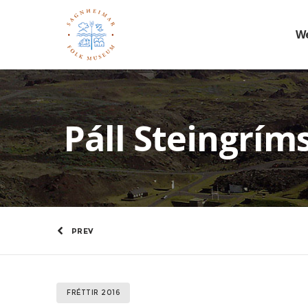
W
Páll Steingrí
PREV
FRÉTTIR 2016