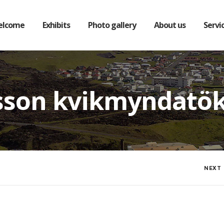
elcome
Exhibits
Photo gallery
About us
Servi
msson kvikmyndatö
NEXT