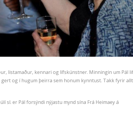
, listamaður, kennari og lífskúnstner. Minningin um Pál lif
ert og í hugum þeirra sem honum kynntust. Takk fyrir allt
lí sl. er Pál forsýndi nýjastu mynd sína Frá Heimaey á