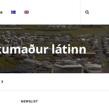
ce
kumaður látinn
NEWSLIST