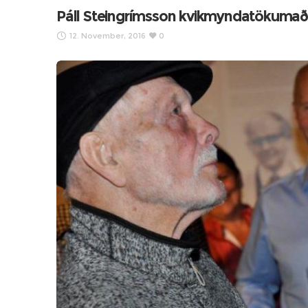
Páll Steingrímsson kvikmyndatökumaðu
12. November, 2016
0