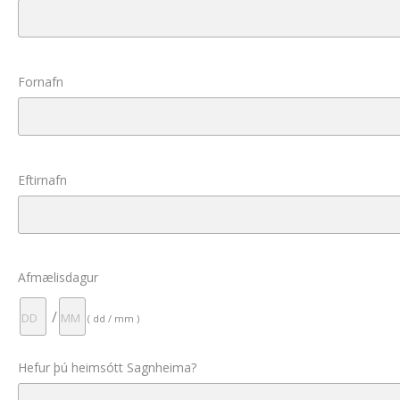
Fornafn
Eftirnafn
Afmælisdagur
/
( dd / mm )
Hefur þú heimsótt Sagnheima?