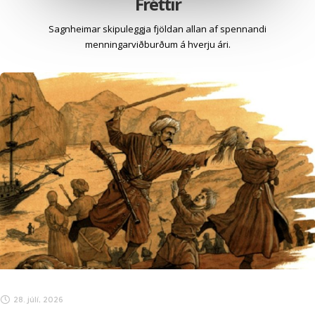
Fréttir
Sagnheimar skipuleggja fjöldan allan af spennandi
menningarviðburðum á hverju ári.
28. júlí, 2026