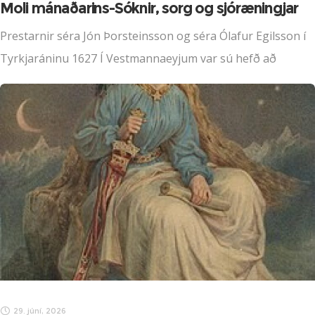
Moli mánaðarins-Sóknir, sorg og sjóræningjar
Prestarnir séra Jón Þorsteinsson og séra Ólafur Egilsson í
Tyrkjaráninu 1627 Í Vestmannaeyjum var sú hefð að
prestar gengju saman að Prestasteini að messu lokinni og
kveddust þar. Steinninn stendur
29. júní, 2026