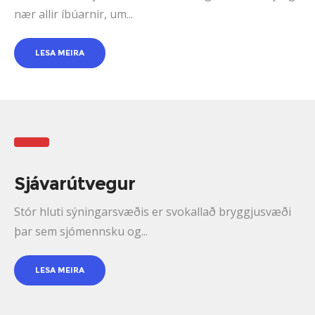
nær allir íbúarnir, um...
LESA MEIRA
Sjávarútvegur
Stór hluti sýningarsvæðis er svokallað bryggjusvæði
þar sem sjómennsku og...
LESA MEIRA