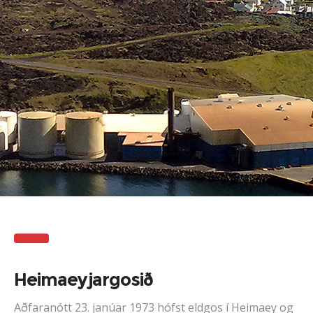
Heimaeyjargosið
Aðfaranótt 23. janúar 1973 hófst eldgos í Heimaey og