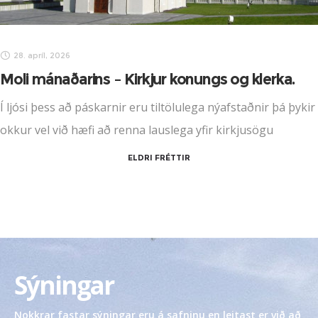
28. apríl, 2026
Moli mánaðarins – Kirkjur konungs og klerka.
Í ljósi þess að páskarnir eru tiltölulega nýafstaðnir þá þykir
okkur vel við hæfi að renna lauslega yfir kirkjusögu
Vestmannaeyja, því þar er af nógu að taka. Ein af fyrstu
ELDRI FRÉTTIR
kirkjum sem reist var
Sýningar
Nokkrar fastar sýningar eru á safninu en leitast er við að