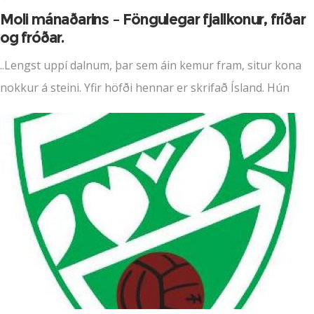
Moli mánaðarins – Föngulegar fjallkonur, fríðar
og fróðar.
..Lengst uppí dalnum, þar sem áin kemur fram, situr kona
nokkur á steini. Yfir höfði hennar er skrifað Ísland. Hún
hefir yfir sér svarta kvenskykkju þrönga, undir stuttan
niðurhlut og