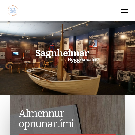
Sagnheimar
Byggðasafn
Almennur
opnunartími