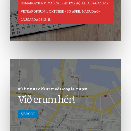
SUMAROPNUN (1. MAÍ - 30. SEPTEMBER): ALLA DAGA 10-17.
VETRAROPNUN (1. OKTÓBER - 30. APRÍL: MÁNUDAG-
LAUGARDAGS 12-15.
Þú finnur okkur með Google Maps!
Við erum hér!
SJÁ KORT