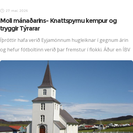
27. maí, 2026
Moli mánaðarins- Knattspyrnu kempur og
tryggir Týrarar
Íþróttir hafa verið Eyjamönnum hugleiknar í gegnum árin
og hefur fótboltinn verið þar fremstur í flokki. Áður en ÍBV
kom til sögunnar þá voru helstu íþróttafélög
Vestmananeyja þau Þór og