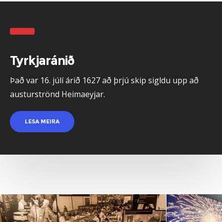
Tyrkjaránið
Það var 16. júlí árið 1627 að þrjú skip sigldu upp að
austurströnd Heimaeyjar.
LESA MEIRA