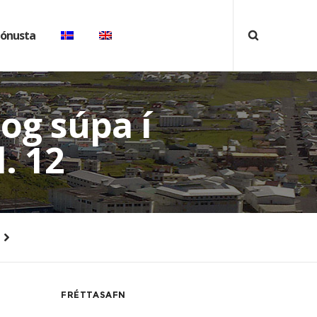
jónusta
 og súpa í
. 12
FRÉTTASAFN