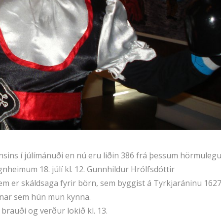
ins í júlímánuði en nú eru liðin 386 frá þessum hörmuleg
nheimum 18. júlí kl. 12. Gunnhildur Hrólfsdóttir
m er skáldsaga fyrir börn, sem byggist á Tyrkjaráninu 1627
innar sem hún mun kynna.
brauði og verður lokið kl. 13.