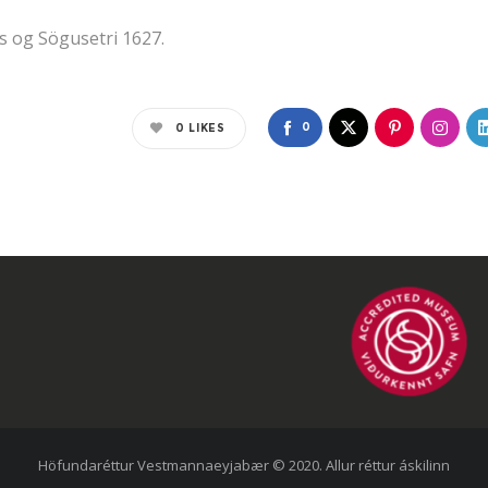
s og Sögusetri 1627.
0
0
LIKES
Höfundaréttur Vestmannaeyjabær © 2020. Allur réttur áskilinn