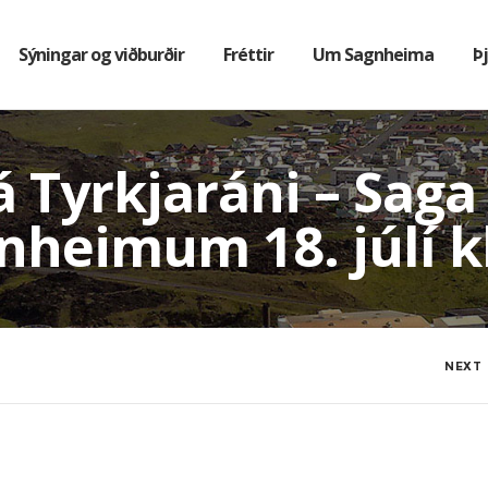
Sýningar og viðburðir
Fréttir
Um Sagnheima
Þ
á Tyrkjaráni – Saga
nheimum 18. júlí kl
NEXT