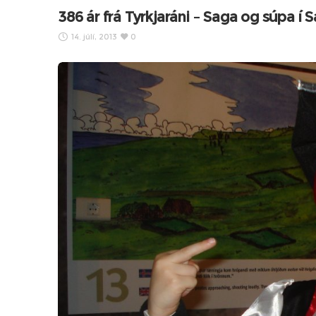
386 ár frá Tyrkjaráni – Saga og súpa í S
14. júlí, 2013
0