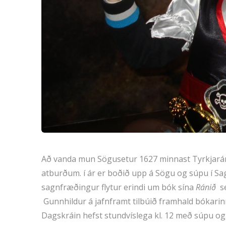
Að vanda mun Sögusetur 1627 minnast Tyrkjaráns
atburðum. í ár er boðið upp á Sögu og súpu í Sag
sagnfræðingur flytur erindi um bók sína
Ránið
se
Gunnhildur á jafnframt tilbúið framhald bókar
Dagskráin hefst stundvíslega kl. 12 með súpu og 