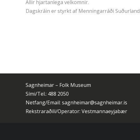
Allir hjartanlega velkomnir.
Dagskráin er styrkt af Menningarráði Suðurland
Sagnheimar – Folk Museum
Sími/Tel.: 488 2050
Netfang/Email: sagnheimar@sagnheimar.is
Rekstraraðili/Operator: Vestmannaeyjabær