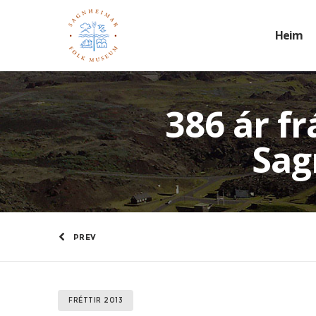
Heim
386 ár fr
Sag
PREV
FRÉTTIR 2013