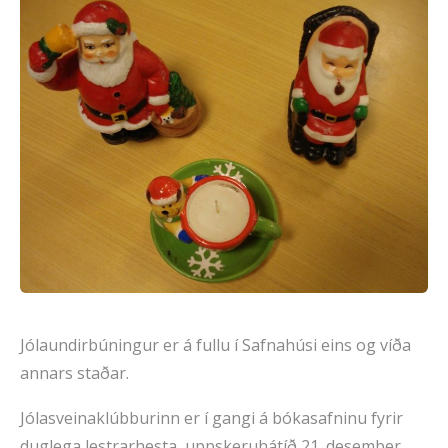
Jólaundirbúningur er á fullu í Safnahúsi eins og víða
annars staðar.
Jólasveinaklúbburinn er í gangi á bókasafninu fyrir
duglega lestrarhesta, uppskeruhátíð 21. desember.