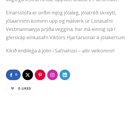
Einarsstofa er orðin mjög jólaleg, jólatréð skreytt,
jólaarininn kominn upp og málverk úr Listasafni
Vestmannaeyja prýða veggina. Þar má einnig sjá í
glerskáp einkasafn Viktors Hjartarsonar á jólakertum.
Kíkið endilega á jólin í Safnahúsi – allir velkomnir!
0
0
LIKES