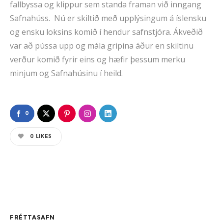
fallbyssa og klippur sem standa framan við inngang
Safnahúss. Nú er skiltið með upplýsingum á íslensku
og ensku loksins komið í hendur safnstjóra. Ákveðið
var að pússa upp og mála gripina áður en skiltinu
verður komið fyrir eins og hæfir þessum merku
minjum og Safnahúsinu í heild.
0
0
LIKES
FRÉTTASAFN