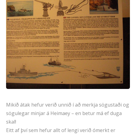
Mikið átak hefur verið unnið í að merkja sögustaði og
sögulegar minjar á Heimaey – en betur má ef duga
skal!
Eitt af því sem hefur allt of lengi verið ómerkt er