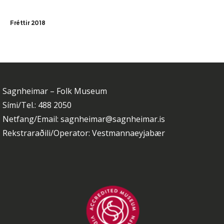
Fréttir 2018
Sagnheimar – Folk Museum
Sími/Tel.: 488 2050
Netfang/Email: sagnheimar@sagnheimar.is
Rekstraraðili/Operator: Vestmannaeyjabær