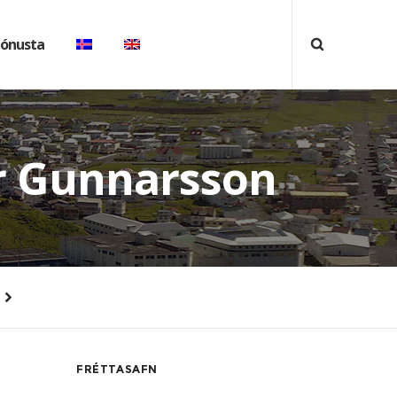
jónusta
r Gunnarsson
FRÉTTASAFN