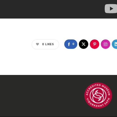
0
0
LIKES