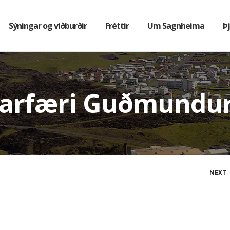
Sýningar og viðburðir
Fréttir
Um Sagnheima
Þ
ðarfæri Guðmundu
NEXT