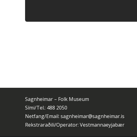
Sagnheimar – Folk Museum
Sími/Tel.: 488 2050
Netfang/Email: sagnheimar@sagnheimar.is
Rekstraraðili/Operator: Vestmannaeyjabær