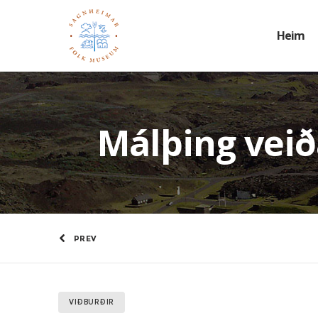
Heim
Málþing vei
PREV
VIÐBURÐIR