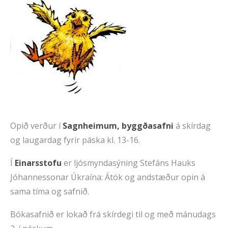
Opið verður í
Sagnheimum, byggðasafni
á skírdag
og laugardag fyrir páska kl. 13-16.
Í
Einarsstofu
er ljósmyndasýning Stefáns Hauks
Jóhannessonar Úkraína: Átök og andstæður opin á
sama tíma og safnið.
Bókasafnið er lokað frá skírdegi til og með mánudags