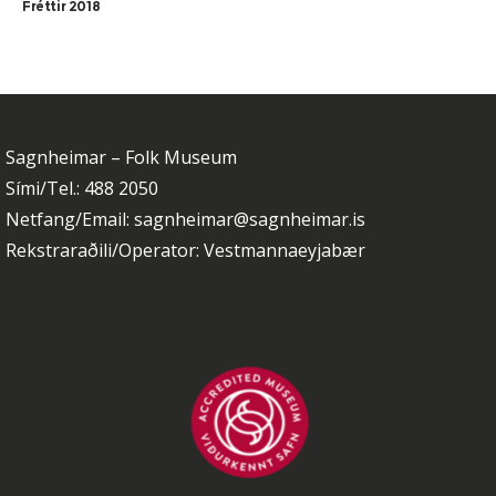
Fréttir 2018
Sagnheimar – Folk Museum
Sími/Tel.: 488 2050
Netfang/Email: sagnheimar@sagnheimar.is
Rekstraraðili/Operator: Vestmannaeyjabær