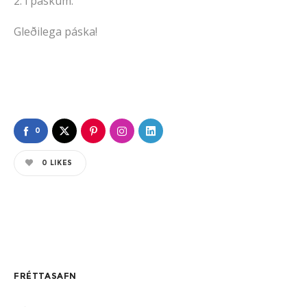
2. í páskum.
Gleðilega páska!
0
0
LIKES
FRÉTTASAFN