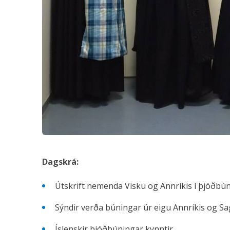
Dagskrá:
Útskrift nemenda Visku og Annríkis í þjóð
Sýndir verða búningar úr eigu Annríkis og S
Íslenskir þjóðbúningar kynntir.