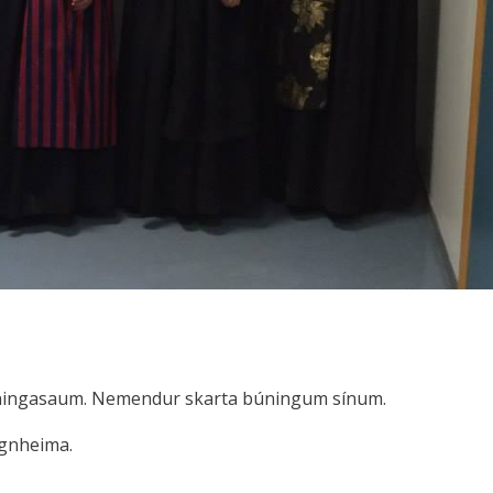
búningasaum. Nemendur skarta búningum sínum.
agnheima.