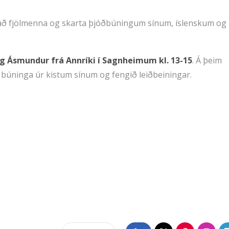
il að fjölmenna og skarta þjóðbúningum sínum, íslenskum og
og Ásmundur frá Annríki í Sagnheimum kl. 13-15
. Á þeim
búninga úr kistum sínum og fengið leiðbeiningar.