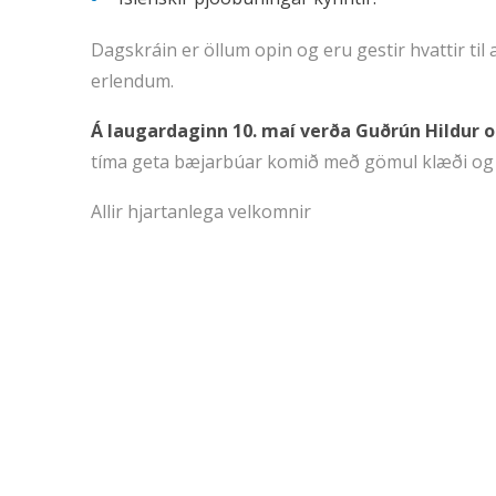
Dagskráin er öllum opin og eru gestir hvattir t
erlendum.
Á laugardaginn 10. maí verða Guðrún Hildur 
tíma geta bæjarbúar komið með gömul klæði og 
Allir hjartanlega velkomnir