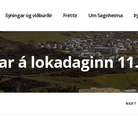
Sýningar og viðburðir
Fréttir
Um Sagnheima
Þ
r á lokadaginn 11. 
NEXT