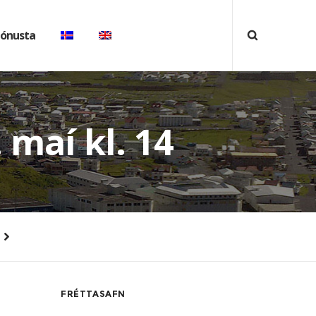
jónusta
maí kl. 14
FRÉTTASAFN