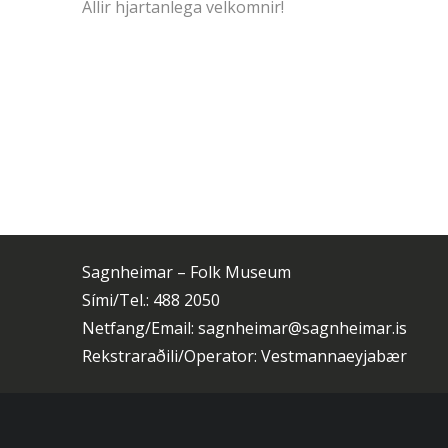
Allir hjartanlega velkomnir!
Sagnheimar – Folk Museum
Sími/Tel.: 488 2050
Netfang/Email: sagnheimar@sagnheimar.is
Rekstraraðili/Operator: Vestmannaeyjabær