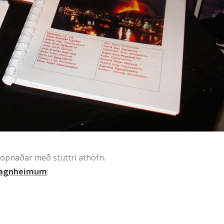
i opnaðar með stuttri athöfn.
í Sagnheimum
: