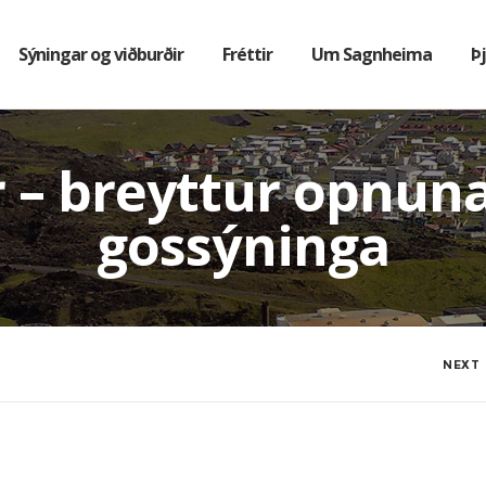
Sýningar og viðburðir
Fréttir
Um Sagnheima
Þ
 – breyttur opnuna
gossýninga
NEXT