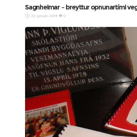
Sagnheimar – breyttur opnunartími ve
22. janúar, 2013
0