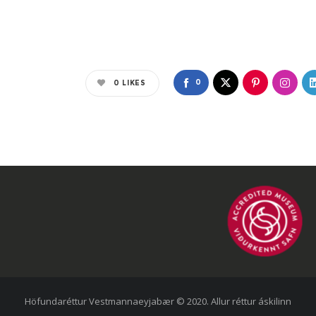
0
0
LIKES
Höfundaréttur Vestmannaeyjabær © 2020. Allur réttur áskilinn