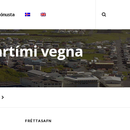
jónusta
rtími vegna
FRÉTTASAFN