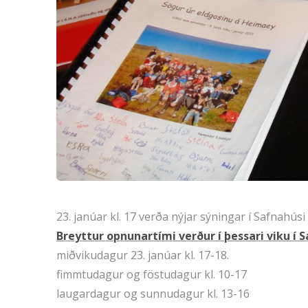
23. janúar kl. 17 verða nýjar sýningar í Safnahús
Breyttur opnunartími verður í þessari viku 
miðvikudagur 23. janúar kl. 17-18.
fimmtudagur og föstudagur kl. 10-17
laugardagur og sunnudagur kl. 13-16