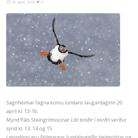
18. apríl, 2013
0
Sagnheimar fagna komu lundans laugardaginn 20.
apríl kl. 13-16.
Mynd Páls Steingrímssonar
Litli bróðir í norðri
verður
sýnd kl. 13, 14 og 15.
í myndinni eru fjölmargar lundabyggðir heimsóttar og