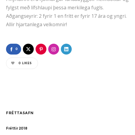
fylgst með lífshlaupi þessa merkilega fugls.
Aðgangseyrir: 2 fyrir 1 en frítt er fyrir 17 ára og yngri.
Allir hjartanlega velkomnir!
0
0
LIKES
FRÉTTASAFN
Fréttir 2018