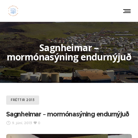
Sagnheimar –
mormónasýning endurnýjuð
FRÉTTIR 2013
Sagnheimar – mormónasýning endurnýjuð
9. júní, 2013
0