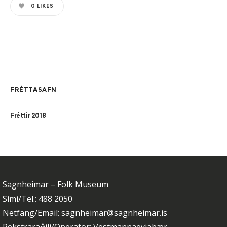
0
LIKES
FRÉTTASAFN
Fréttir 2018
Sagnheimar – Folk Museum
Sími/Tel.: 488 2050
Netfang/Email: sagnheimar@sagnheimar.is
Rekstraraðili/Operator: Vestmannaeyjabær