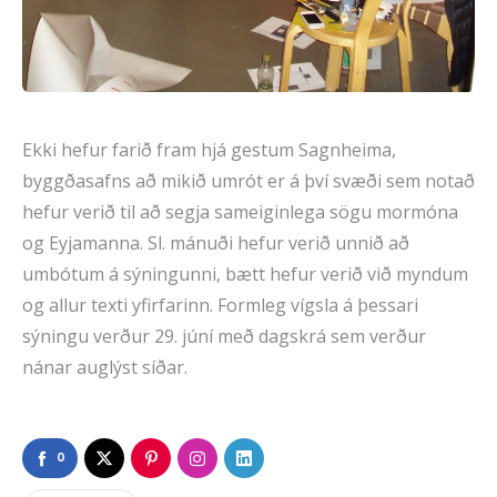
Ekki hefur farið fram hjá gestum Sagnheima,
byggðasafns að mikið umrót er á því svæði sem notað
hefur verið til að segja sameiginlega sögu mormóna
og Eyjamanna. Sl. mánuði hefur verið unnið að
umbótum á sýningunni, bætt hefur verið við myndum
og allur texti yfirfarinn. Formleg vígsla á þessari
sýningu verður 29. júní með dagskrá sem verður
nánar auglýst síðar.
0