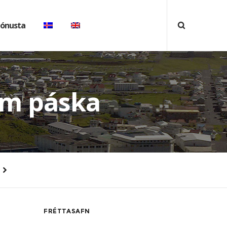
jónusta
um páska
FRÉTTASAFN