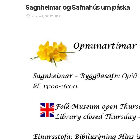
Sagnheimar og Safnahús um páska
7. apríl, 2017
0