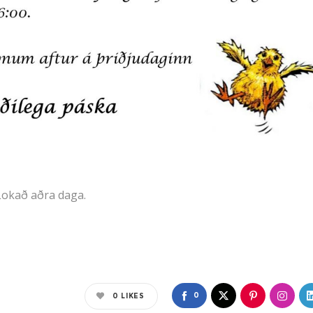
 Lokað aðra daga.
0
0
LIKES