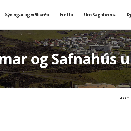
Sýningar og viðburðir
Fréttir
Um Sagnheima
Þ
mar og Safnahús 
NEXT