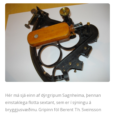
Hér má sjá einn af dýrgripum Sagnheima, þennan
einstaklega flotta sextant, sem er í sýningu á
bryggjusvæðinu. Gripinn fól Berent Th. Sveinsson