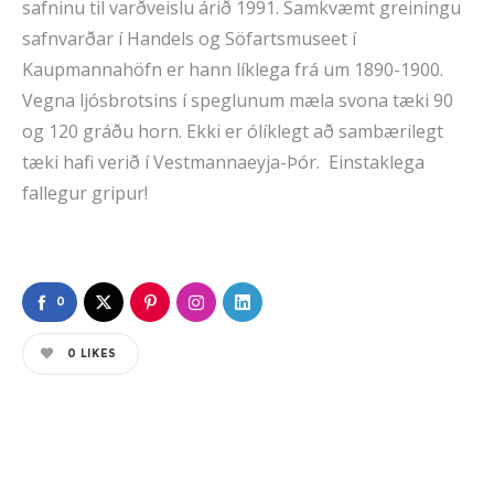
safninu til varðveislu árið 1991. Samkvæmt greiningu
safnvarðar í Handels og Söfartsmuseet í
Kaupmannahöfn er hann líklega frá um 1890-1900.
Vegna ljósbrotsins í speglunum mæla svona tæki 90
og 120 gráðu horn. Ekki er ólíklegt að sambærilegt
tæki hafi verið í Vestmannaeyja-Þór. Einstaklega
fallegur gripur!
0
0
LIKES