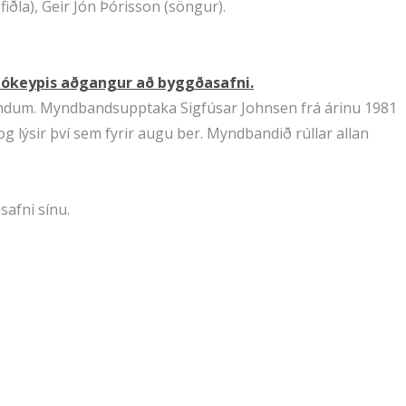
fiðla), Geir Jón Þórisson (söngur).
 – ókeypis aðgangur að byggðasafni.
 myndum. Myndbandsupptaka Sigfúsar Johnsen frá árinu 1981
 lýsir því sem fyrir augu ber. Myndbandið rúllar allan
safni sínu.