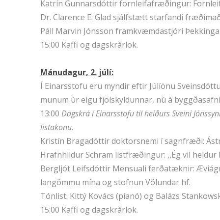
Katrín Gunnarsdóttir fornleifafræðingur: Fornlei
Dr. Clarence E. Glad sjálfstætt starfandi fræðim
Páll Marvin Jónsson framkvæmdastjóri Þekkinga
15:00 Kaffi og dagskrárlok.
Mánudagur, 2. júlí:
Í Einarsstofu eru myndir eftir Júlíönu Sveinsdót
munum úr eigu fjölskyldunnar, nú á byggðasafni
13:00
Dagskrá í Einarsstofu til heiðurs Sveini Jónssy
listakonu.
Kristín Bragadóttir doktorsnemi í sagnfræði: Ást
Hrafnhildur Schram listfræðingur: ,,Ég vil heldur
Bergljót Leifsdóttir Mensuali ferðatæknir: Ævi
langömmu mína og stofnun Völundar hf.
Tónlist: Kittý Kovács (píanó) og Balázs Stankowsky
15:00 Kaffi og dagskrárlok.