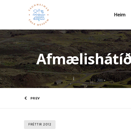
Heim
Afmælishátíð í
PREV
FRÉTTIR 2012