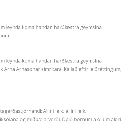
i um leynda koma handan harðlæstra geymslna.
nnum.
i um leynda koma handan harðlæstra geymslna.
 Árna Árnasonar símritara. Kallað eftir leiðréttingum,
ðastjórnandi: Allir í leik, allir í leik.
leiksólana og miðbæjarverði. Opið börnum á öllum aldri.