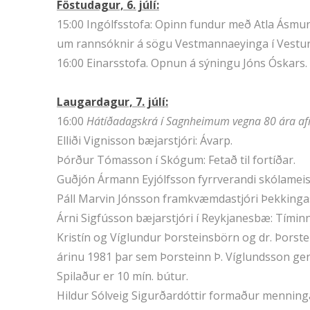
Föstudagur, 6. júlí:
15:00 Ingólfsstofa: Opinn fundur með Atla Ásmu
um rannsóknir á sögu Vestmannaeyinga í Vestur
16:00 Einarsstofa. Opnun á sýningu Jóns Óskars.
Laugardagur, 7. júlí:
16:00
Hátíðadagskrá í Sagnheimum vegna 80 ára af
Elliði Vignisson bæjarstjóri: Ávarp.
Þórður Tómasson í Skógum: Fetað til fortíðar.
Guðjón Ármann Eyjólfsson fyrrverandi skólameist
Páll Marvin Jónsson framkvæmdastjóri Þekkingase
Árni Sigfússon bæjarstjóri í Reykjanesbæ: Tímin
Kristín og Víglundur Þorsteinsbörn og dr. Þors
árinu 1981 þar sem Þorsteinn Þ. Víglundsson gen
Spilaður er 10 mín. bútur.
Hildur Sólveig Sigurðardóttir formaður mennin