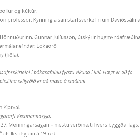
bollur og kúltúr.
son prófessor: Kynning á samstarfsverkefni um Davíðssálm
Hönnuðurinn, Gunnar Júlíusson, útskýrir hugmyndafræðina
garmálanefndar: Lokaorð.
 (fiðla).
afnsskírteini í bókasafninu fyrstu vikuna í júlí. Hægt er að fá
ypis.Eina skilyrðið er að mæta á staðinn!
 Kjarval.
ngararfi Vestmannaeyja.
627: Menningarsagan – mestu verðmæti hvers byggðarlags.
ufólks í Eyjum á 19. öld.