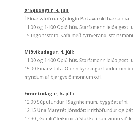
Þriðjudagur, 3. júlí:
Í Einarsstofu er sýningin Bókaveröld barnanna.
11:00 og 14:00 Opið hús. Starfsmenn leiða gest
15 Ingólfsstofa. Kaffi með fyrrverandi starfsmö
Miðvikudagur, 4. júlí:
11:00 og 14:00 Opið hús. Starfsmenn leiða gest
15:00 Einarsstofa. Opinn kynningarfundur um bók
myndum af bjargveiðimönnum o.fl.
Fimmtudagur, 5. júlí:
12:00 Súpufundur í Sagnheimum, byggðasafni.
12.15 Una Margrét Jónsdóttir rithöfundur og þáttager
13:30 ,,Gömlu” leikirnir á Stakkó í samvinnu við 