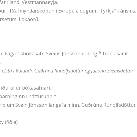
far í landi Vestmannaeyja.
aður í RA: Ímyndarsköpun í Evrópu á dögum ,,Tyrkja”-ránsins.
rseturs: Lokaorð.
tur. Fágætisbókasafn Sveins Jónssonar dregið fran ásamt
.
ni elsta í Völundi, Guðrúnu Runólfsdóttur og Júlíönu Sveinsdóttur
ríðufullur bókasafnari.
 barninginn í náttúrunni.”
ágrip um Svein Jónsson langafa minn, Guðrúnu Runólfsdóttur
 (fiðla).