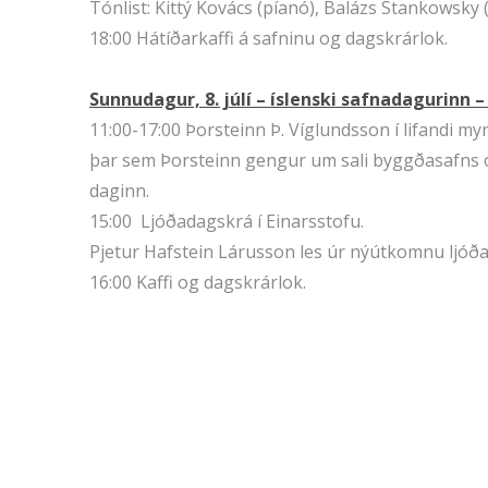
Tónlist: Kittý Kovács (píanó), Balázs Stankowsky (
18:00 Hátíðarkaffi á safninu og dagskrárlok.
Sunnudagur, 8. júlí – íslenski safnadagurinn
11:00-17:00 Þorsteinn Þ. Víglundsson í lifandi
þar sem Þorsteinn gengur um sali byggðasafns og
daginn.
15:00 Ljóðadagskrá í Einarsstofu.
Pjetur Hafstein Lárusson les úr nýútkomnu ljóða
16:00 Kaffi og dagskrárlok.