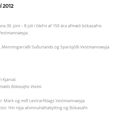
lí 2012
 30. júní – 8 júlí í tilefni af 150 ára afmæli bókasafns
Vestmannaeyja.
, Menningarráði Suðurlands og Sparisjóði Vestmannaeyja.
 Kjarval.
fmælis Bókasafns Vestm.
ur: Mark og mið Lestrarfélags Vestmannaeyja.
ktor: Hin nýja atvinnuháttabylting og Bókasafn