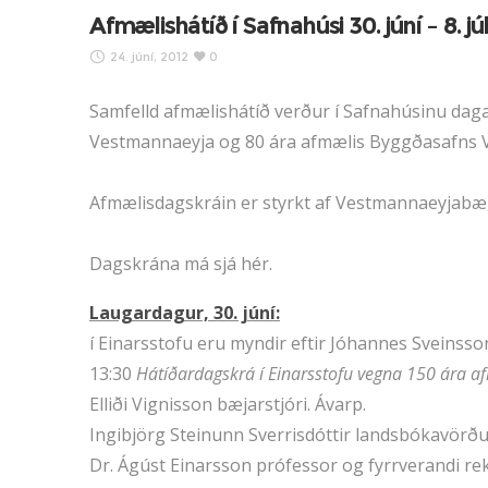
Afmælishátíð í Safnahúsi 30. júní – 8. jú
24. júní, 2012
0
Samfelld afmælishátíð verður í Safnahúsinu dagana
Vestmannaeyja og 80 ára afmælis Byggðasafns 
Afmælisdagskráin er styrkt af Vestmannaeyjabæ
Dagskrána má sjá hér.
Laugardagur, 30. júní:
í Einarsstofu eru myndir eftir Jóhannes Sveinsson
13:30
Hátíðardagskrá í Einarsstofu vegna 150 ára a
Elliði Vignisson bæjarstjóri. Ávarp.
Ingibjörg Steinunn Sverrisdóttir landsbókavörð
Dr. Ágúst Einarsson prófessor og fyrrverandi re