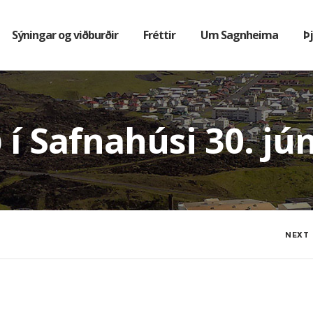
Sýningar og viðburðir
Fréttir
Um Sagnheima
Þ
 Safnahúsi 30. júní
NEXT