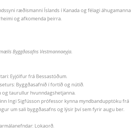
ndssyni ræðismanni Íslands í Kanada og félagi áhugamanna
heimi og afkomenda þeirra.
mælis Byggðasafns Vestmannaeyja.
ari: Eyjólfur frá Bessastöðum.
turs: Byggðasafnið í fortíð og nútíð.
n og taurullur hvunndagshetjanna.
teinn Ingi Sigfússon prófessor kynna myndbandupptöku frá
gur um sali byggðasafns og lýsir því sem fyrir augu ber.
garmálanefndar: Lokaorð.