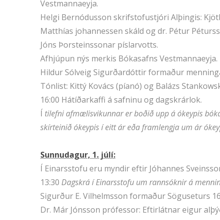
Vestmannaeyja.
Helgi Bernódusson skrifstofustjóri Alþingis: Kjöt
Matthías johannessen skáld og dr. Pétur Péturs
Jóns Þorsteinssonar píslarvotts.
Afhjúpun nýs merkis Bókasafns Vestmannaeyja. 
Hildur Sólveig Sigurðardóttir formaður mennin
Tónlist: Kittý Kovács (píanó) og Balázs Stankowsky
16:00 Hátíðarkaffi á safninu og dagskrárlok.
Í
tilefni afmælisvikunnar er boðið upp á ókeypis bókas
skírteinið ókeypis í eitt ár eða framlengja um ár óke
Sunnudagur, 1. júlí:
Í Einarsstofu eru myndir eftir Jóhannes Sveinsson
13:30
Dagskrá í Einarsstofu um rannsóknir á menni
Sigurður E. Vilhelmsson formaður Söguseturs 1
Dr. Már Jónsson prófessor: Eftirlátnar eigur alþýð