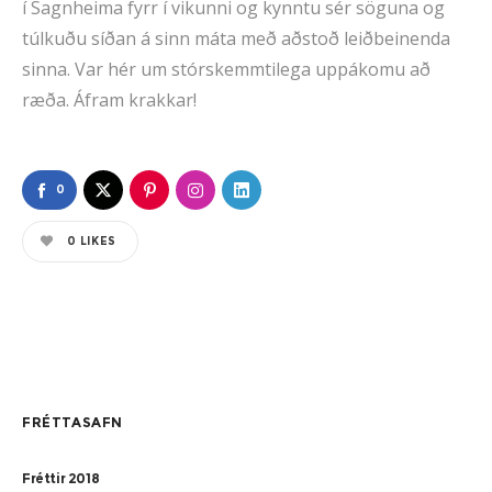
í Sagnheima fyrr í vikunni og kynntu sér söguna og
túlkuðu síðan á sinn máta með aðstoð leiðbeinenda
sinna. Var hér um stórskemmtilega uppákomu að
ræða. Áfram krakkar!
0
0
LIKES
FRÉTTASAFN
Fréttir 2018