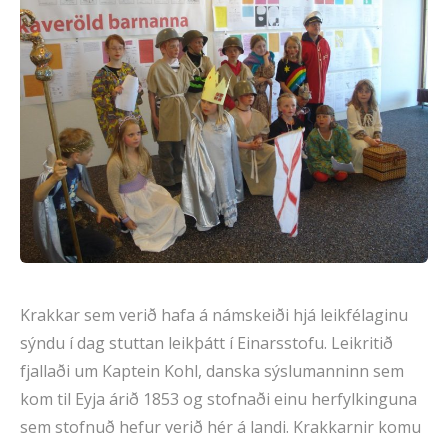
Krakkar sem verið hafa á námskeiði hjá leikfélaginu
sýndu í dag stuttan leikþátt í Einarsstofu. Leikritið
fjallaði um Kaptein Kohl, danska sýslumanninn sem
kom til Eyja árið 1853 og stofnaði einu herfylkinguna
sem stofnuð hefur verið hér á landi. Krakkarnir komu