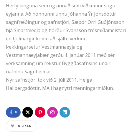
Herfylkinguna sem og annað sem viðkemur sögu
eyjanna. Að hönnunni unnu Jóhanna Ýr Jónsdóttir
sagnfræðingur og safnstjóri, Sæþór Orri Guðjónsson
hjá Smartmedía og Þórður Svansson trésmíðameistari
en fjölmargir komu að sjálfu verkinu.
Þekkingarsetur Vestmannaeyja og
Vestmannaeyjabær gerðu 1. janúar 2011 með sér
verksamning um rekstur Byggðasafnsins undir
nafninu Sagnheimar.
Nýr safnstjóri tók við 2. júlí 2011, Helga
Hallbergsdóttir, MA í hagnýtri menningarmiðlun.
0
0
LIKES