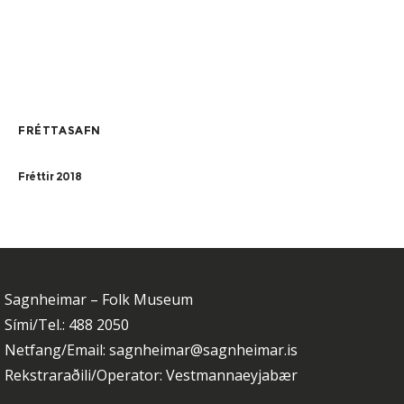
FRÉTTASAFN
Fréttir 2018
Sagnheimar – Folk Museum
Sími/Tel.: 488 2050
Netfang/Email: sagnheimar@sagnheimar.is
Rekstraraðili/Operator: Vestmannaeyjabær