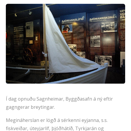
Í dag opnuðu Sagnheimar, Byggðasafn á ný eftir
gagngerar breytingar.
Megináherslan er lögð á sérkenni eyjanna, s.s.
fiskveiðar, úteyjarlíf, þjóðhátíð, Tyrkjarán og