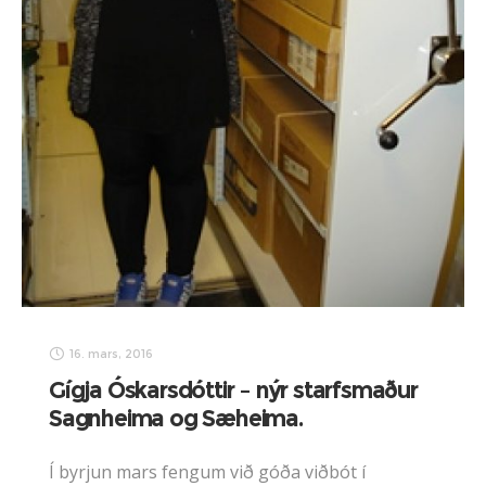
16. mars, 2016
Gígja Óskarsdóttir – nýr starfsmaður
Sagnheima og Sæheima.
Í byrjun mars fengum við góða viðbót í