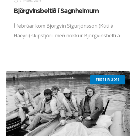
9. mars, 2016
Björgvinsbeltið í Sagnheimum
Í febrúar kom Björgvin Sigurjónsson (Kúti á
Háeyri) skipstjóri með nokkur Björgvinsbelti á
mismunandi þróunarstigum ásamt heimildum
og teikningum og færði Sagnheimum,
byggðasafni til varðveislu. Björgvinsbeltið, sem
er hugarsmíði Björgvins, er
FRÉTTIR 2016