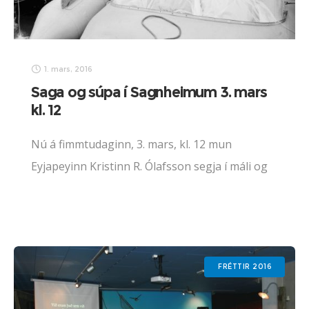
1. mars, 2016
Saga og súpa í Sagnheimum 3. mars
kl. 12
Nú á fimmtudaginn, 3. mars, kl. 12 mun
Eyjapeyinn Kristinn R. Ólafsson segja í máli og
myndum frá frækilegri för hans og fjögurra
félaga umhverfis Ísland sumarið 1972 á
gúmmítuðrum.
FRÉTTIR 2016