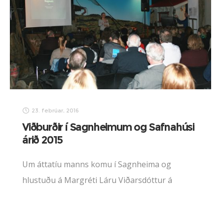
23. febrúar, 2016
Viðburðir í Sagnheimum og Safnahúsi
árið 2015
Um áttatíu manns komu í Sagnheima og
hlustuðu á Margréti Láru Viðarsdóttur á
konudaginn, 21. febrúar. Fyrirlesturinn var liður
í fyrirlestrarröðinni Saga og súpa í