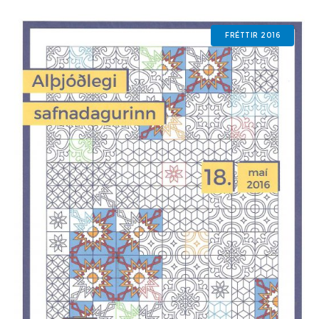
Ægissonar sem lýkur í
FRÉTTIR 2016