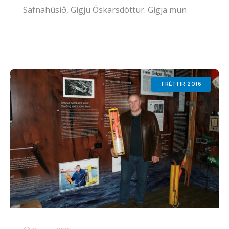
Safnahúsið, Gígju Óskarsdóttur. Gígja mun
fyrst um sinn halda sig í geymslum Sagnheima
og vinna að skráningu safnmuna í Sarp. Í maí
FRÉTTIR 2016