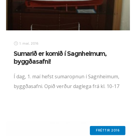
1. maí, 2016
Sumarið er komið í Sagnheimum,
byggðasafni!
Í dag, 1. maí hefst sumaropnun í Sagnheimum,
byggðasafni. Opið verður daglega frá kl. 10-17
til 30. september, nema um Þjóðhátíð, sem
auglýst verður sérstaklega. Allir hjartanlega
velkomnir!
FRÉTTIR 2016