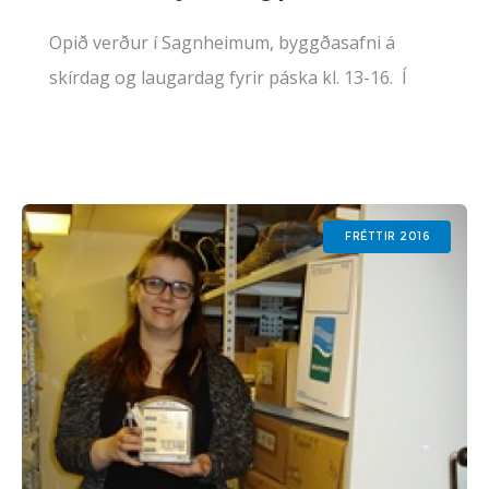
Opið verður í Sagnheimum, byggðasafni á
skírdag og laugardag fyrir páska kl. 13-16. Í
Einarsstofu er ljósmyndasýning Stefáns Hauks
Jóhannessonar Úkraína: Átök og andstæður
opin á sama tíma og safnið.
FRÉTTIR 2016