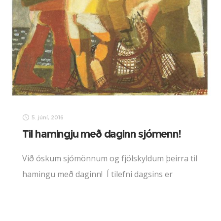
5. júní, 2016
Til hamingju með daginn sjómenn!
Við óskum sjómönnum og fjölskyldum þeirra til
hamingu með daginn! Í tilefni dagsins er
ókeypis inn á Sagnheima, byggðasafn., kl. 10-
17. Í Einarsstofu er afmælissýning Gylfa