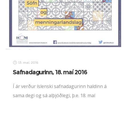
13. maí, 2016
Safnadagurinn, 18. maí 2016
Í ár verður íslenski safnadagurinn haldinn á
sama degi og sá alþjóðlegi, þ.e. 18. maí
næstkomandi. Markmiðið með deginum er að
kynna og efla faglegt safnastarf á Íslandi og
vekja