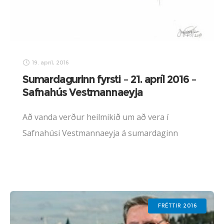
19. apríl, 2016
Sumardagurinn fyrsti – 21. apríl 2016 –
Safnahús Vestmannaeyja
Að vanda verður heilmikið um að vera í
Safnahúsi Vestmannaeyja á sumardaginn
fyrsta. Einarsstofa kl. 11: Lúðrasveitin leikur vel
valin lög. Sigurvegarar Stóru
upplestrarkeppninnar, þau Aðalheiður
Svanhvít Magnúsdóttir, Hólnfríður Arna
FRÉTTIR 2016