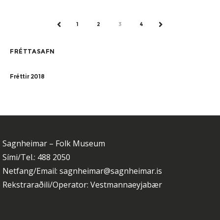
Sagnheimum. Hér má sjá lista yfir
1
2
3
4
PREV
NEXT
FRÉTTASAFN
Fréttir 2018
Sagnheimar – Folk Museum
Sími/Tel.: 488 2050
Netfang/Email: sagnheimar@sagnheimar.is
Rekstraraðili/Operator: Vestmannaeyjabær