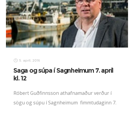
5. apríl, 2016
Saga og súpa í Sagnheimum 7. apríl
kl. 12
Róbert Guðfinnsson athafnamaður verður í
sögu og súpu í Sagnheimum fimmtudaginn 7.
apríl kl. 12. Erindi sitt kallar hann ,,Úr síldarbæ í
nýsköpun”. Þar mun Róbert fjalla um
uppbygginguna á